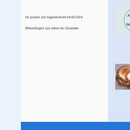
Halfgeleiders
Huishoudelijk
De prijzen zijn bijgewerkt tot 04-06-2024
IC's
Afbeeldingen zijn alleen ter illustratie
Kabel-Draad-Snoer
Kabels(audio-video-comp)
Krimpkous-Bundelspiraal
Kristallen-Oscillatoren
Lampjes-lamphouders
Led's-Displays-Opto
Licht-Geluid
Meetapparatuur
Montagemateriaal
Onderhoudsmiddelen