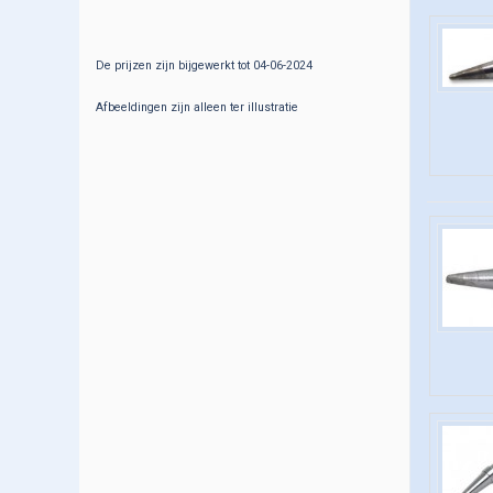
Halfgeleiders
Huishoudelijk
De prijzen zijn bijgewerkt tot 04-06-2024
IC's
Afbeeldingen zijn alleen ter illustratie
Kabel-Draad-Snoer
Kabels(audio-video-comp)
Krimpkous-Bundelspiraal
Kristallen-Oscillatoren
Lampjes-lamphouders
Led's-Displays-Opto
Licht-Geluid
Meetapparatuur
Montagemateriaal
Onderhoudsmiddelen