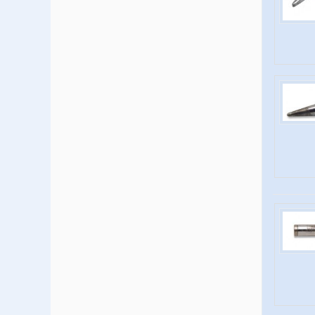
Opslagmedia
Potmeters-en-knoppen
Radio-TV-Satelliet
Relais
Schakelaars
Spoelen-ferriet-MF-trafo
Transformatoren
Ventilatoren
Verlichting
Voedingen-Omvormers
Weerstanden
Zekeringen