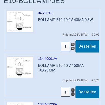
E10-BOLLAMPJES
04.70.261
BOLLAMP E10 19.0V 40MA 0.8W
Prijs(Incl.21% BTW)
€ 0,95
134.40001/A
BOLLAMP E10 1.2V 150MA
10X23MM
Prijs(Incl.21% BTW)
€ 0,75
134.40123/A