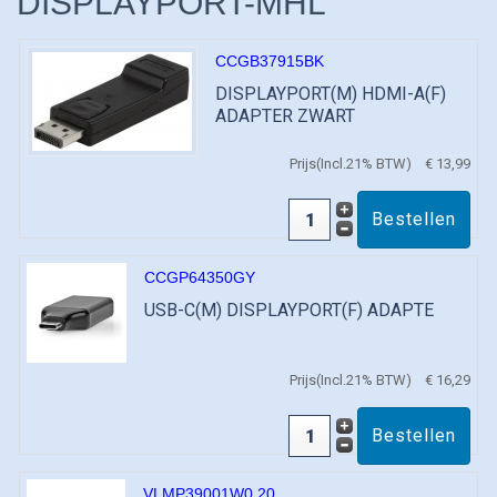
DISPLAYPORT-MHL
CCGB37915BK
DISPLAYPORT(M) HDMI-A(F)
ADAPTER ZWART
Prijs(Incl.21% BTW)
€ 13,99
CCGP64350GY
USB-C(M) DISPLAYPORT(F) ADAPTE
Prijs(Incl.21% BTW)
€ 16,29
VLMP39001W0.20